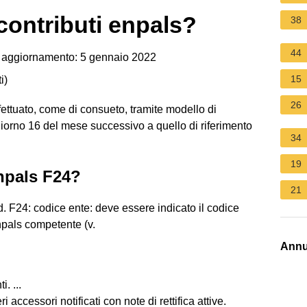
contributi enpals?
38
44
 aggiornamento: 5 gennaio 2022
15
i
)
26
fettuato, come di consueto, tramite modello di
iorno 16 del mese successivo a quello di riferimento
34
19
npals F24?
21
. F24: codice ente: deve essere indicato il codice
npals competente (v.
Annu
. ...
accessori notificati con note di rettifica attive.