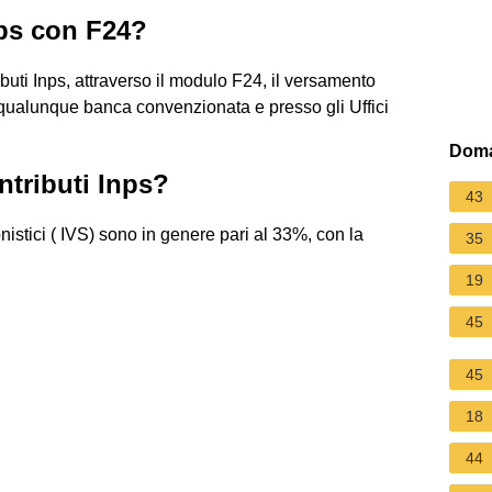
ps con F24?
buti Inps, attraverso il modulo F24, il versamento
i qualunque banca convenzionata e presso gli Uffici
Doma
ntributi Inps?
43
onistici ( IVS) sono in genere pari al 33%, con la
35
19
45
45
18
44