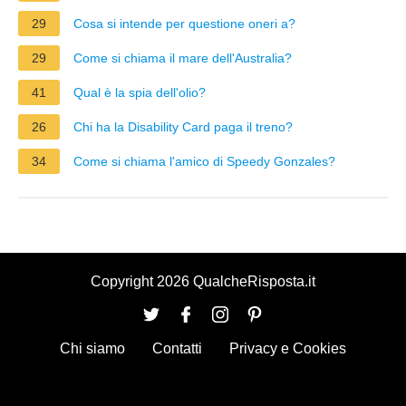
29
Cosa si intende per questione oneri a?
29
Come si chiama il mare dell'Australia?
41
Qual è la spia dell'olio?
26
Chi ha la Disability Card paga il treno?
34
Come si chiama l'amico di Speedy Gonzales?
Copyright 2026 QualcheRisposta.it
Chi siamo
Contatti
Privacy e Cookies