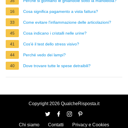
35
Perché si gonfiano le ghiandole sotto la mandibola?
16
Cosa significa pagamento a vista fattura?
33
Come evitare l'infiammazione delle articolazioni?
45
Cosa indicano i cristalli nelle urine?
41
Cos'è il test dello stress visivo?
44
Perché vedo dei lampi?
40
Dove trovare tutte le spese detraibili?
Copyright 2026 QualcheRisposta.it
Chi siamo
Contatti
Privacy e Cookies