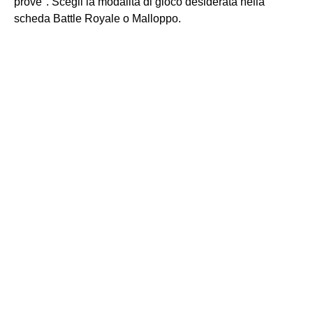
prove". Scegli la modalità di gioco desiderata nella
scheda Battle Royale o Malloppo.