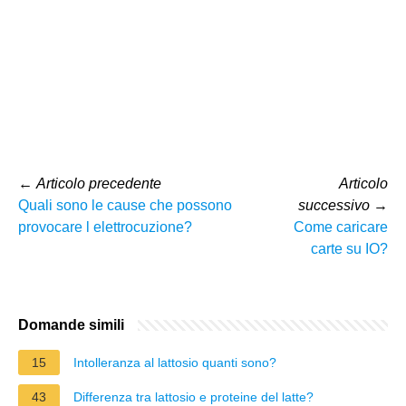
←
Articolo precedente
Articolo
Quali sono le cause che possono
successivo
→
provocare l elettrocuzione?
Come caricare
carte su IO?
Domande simili
15
Intolleranza al lattosio quanti sono?
43
Differenza tra lattosio e proteine del latte?