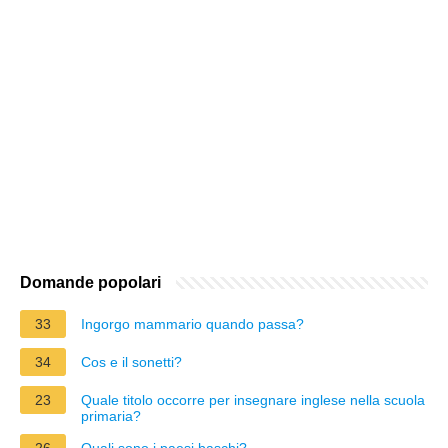
Domande popolari
33
Ingorgo mammario quando passa?
34
Cos e il sonetti?
23
Quale titolo occorre per insegnare inglese nella scuola
primaria?
26
Quali sono i paesi baschi?