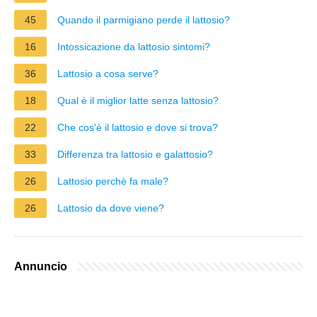
45
Quando il parmigiano perde il lattosio?
16
Intossicazione da lattosio sintomi?
36
Lattosio a cosa serve?
18
Qual è il miglior latte senza lattosio?
22
Che cos'è il lattosio e dove si trova?
33
Differenza tra lattosio e galattosio?
26
Lattosio perchè fa male?
26
Lattosio da dove viene?
Annuncio