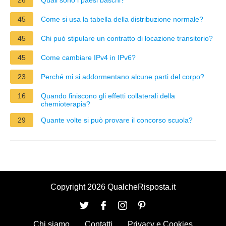
45
Come si usa la tabella della distribuzione normale?
45
Chi può stipulare un contratto di locazione transitorio?
45
Come cambiare IPv4 in IPv6?
23
Perché mi si addormentano alcune parti del corpo?
16
Quando finiscono gli effetti collaterali della
chemioterapia?
29
Quante volte si può provare il concorso scuola?
Copyright 2026 QualcheRisposta.it
Chi siamo
Contatti
Privacy e Cookies