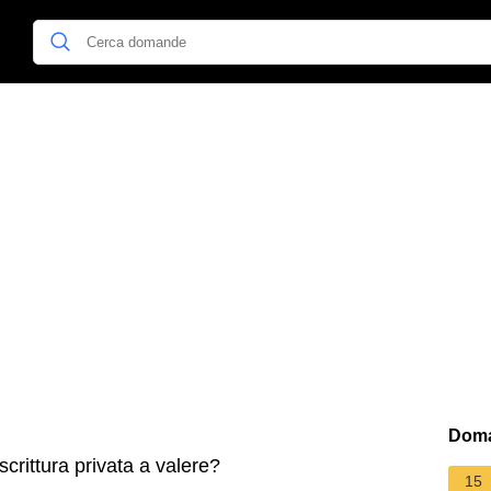
Doma
crittura privata a valere?
15