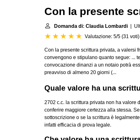
Con la presente scr
Domanda di: Claudia Lombardi
| Ult
Valutazione: 5/5
(
31 voti
)
Con la presente scrittura privata, a valersi fra 
convengono e stipulano quanto segue: ... te
convocazione dinanzi a un notaio potrà esse
preavviso di almeno 20 giorni (...
Quale valore ha una scritt
2702 c.c. la scrittura privata non ha valore
conferire maggiore certezza alla stessa. Se 
sottoscrizione o se la scrittura è legalment
infatti efficacia di prova legale.
Che valore ha una scrittura