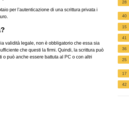
28
io per l'autenticazione di una scrittura privata i
40
uro.
15
a?
41
ia validità legale, non è obbligatorio che essa sia
36
ufficiente che questi la firmi. Quindi, la scrittura può
ti o può anche essere battuta al PC o con altri
25
17
42