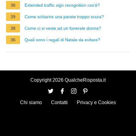
36
Extended traffic sign recognition cos'è?
39
Come schiarire una parete troppo scura?
38
Come ci si veste ad un funerale donna?
36
Quali sono i regali di Natale da evitare?
Copyright 2026 QualcheRisposta.it
Chi siamo
Contatti
Privacy e Cookies