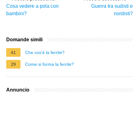
Cosa vedere a pola con
Guerra tra sudisti e
bambini?
nordisti?
Domande simili
41
Che cos'è la ferrite?
29
Come si forma la ferrite?
Annuncio