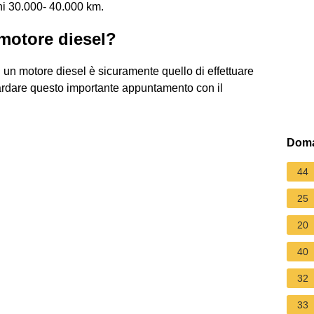
gni 30.000- 40.000 km.
 motore diesel?
ù un motore diesel è sicuramente quello di effettuare
itardare questo importante appuntamento con il
Doma
44
25
20
40
32
33