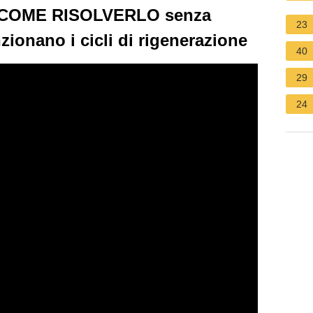
 COME RISOLVERLO senza
23
ionano i cicli di rigenerazione
40
29
24