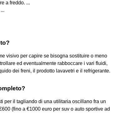
e a freddo. ...
...
eto?
me visivo per capire se bisogna sostituire o meno
rollare ed eventualmente rabboccare i vari fluidi,
uido dei freni, il prodotto lavavetri e il refrigerante.
completo?
per il tagliando di una utilitaria oscillano fra un
600 (fino a €1000 euro per suv o auto sportive ad