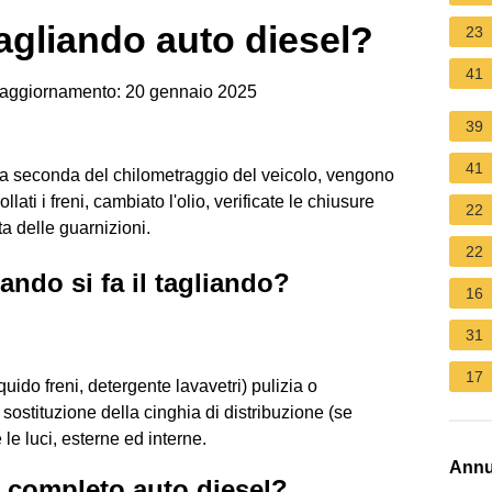
agliando auto diesel?
23
41
aggiornamento: 20 gennaio 2025
39
41
 a seconda del chilometraggio del veicolo, vengono
trollati i freni, cambiato l'olio, verificate le chiusure
22
uta delle guarnizioni.
22
ndo si fa il tagliando?
16
31
17
 liquido freni, detergente lavavetri) pulizia o
 o sostituzione della cinghia di distribuzione (se
 le luci, esterne ed interne.
Annu
 completo auto diesel?