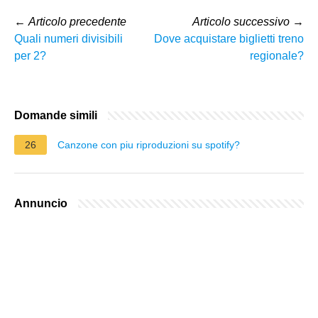
←
Articolo precedente
Articolo successivo
→
Quali numeri divisibili
Dove acquistare biglietti treno
per 2?
regionale?
Domande simili
26
Canzone con piu riproduzioni su spotify?
Annuncio