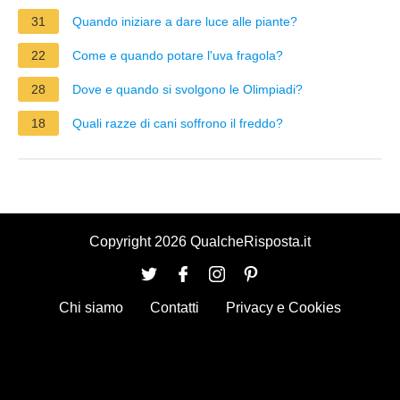
31
Quando iniziare a dare luce alle piante?
22
Come e quando potare l'uva fragola?
28
Dove e quando si svolgono le Olimpiadi?
18
Quali razze di cani soffrono il freddo?
Copyright 2026 QualcheRisposta.it
Chi siamo
Contatti
Privacy e Cookies