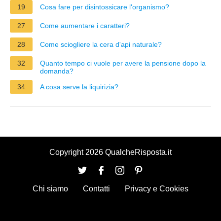
19
Cosa fare per disintossicare l'organismo?
27
Come aumentare i caratteri?
28
Come sciogliere la cera d'api naturale?
32
Quanto tempo ci vuole per avere la pensione dopo la
domanda?
34
A cosa serve la liquirizia?
Copyright 2026 QualcheRisposta.it
Chi siamo
Contatti
Privacy e Cookies