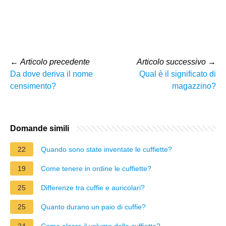
←
Articolo precedente
Articolo successivo
→
Da dove deriva il nome
Qual è il significato di
censimento?
magazzino?
Domande simili
22
Quando sono state inventate le cuffiette?
19
Come tenere in ordine le cuffiette?
25
Differenze tra cuffie e auricolari?
25
Quanto durano un paio di cuffie?
24
Come alzare il volume delle cuffiette?