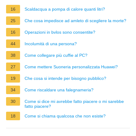
16
Scaldacqua a pompa di calore quanti litri?
25
Che cosa impedisce ad amleto di scegliere la morte?
16
Operazioni in bvlos sono consentite?
44
Incolumità di una persona?
38
Come collegare più cuffie al PC?
27
Come mettere Suoneria personalizzata Huawei?
19
Che cosa si intende per bisogno pubblico?
34
Come riscaldare una falegnameria?
30
Come si dice mi avrebbe fatto piacere o mi sarebbe
fatto piacere?
18
Come si chiama qualcosa che non esiste?