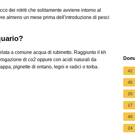
icco dei nitriti che solitamente avviene intorno al
dere almeno un mese prima dell'introduzione di pesci
quario?
lata a comune acqua di rubinetto. Raggiunto il kh
Doma
'erogazione di co2 oppure con acidi naturali da
tappa, pignette di ontano, legni e radici o torba.
42
45
20
17
40
24