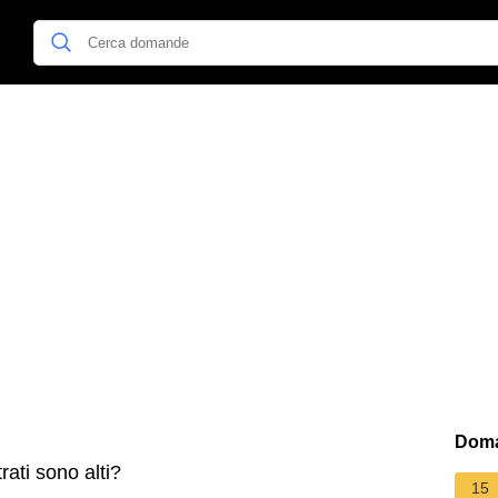
Doma
rati sono alti?
15