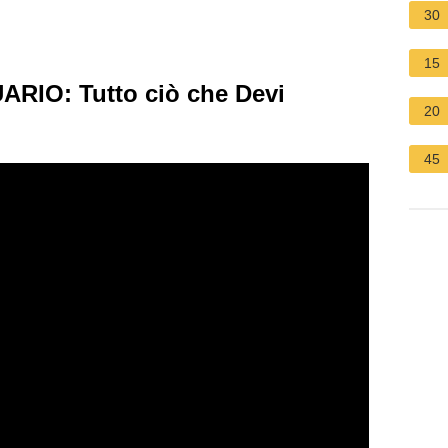
30
15
ARIO: Tutto ciò che Devi
20
45