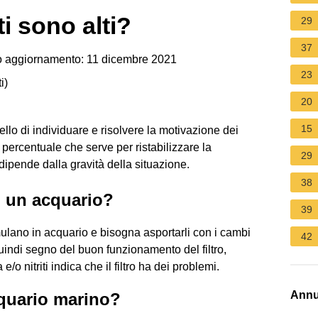
ti sono alti?
29
37
 aggiornamento: 11 dicembre 2021
23
i
)
20
15
quello di individuare e risolvere la motivazione dei
la percentuale che serve per ristabilizzare la
29
ipende dalla gravità della situazione.
38
n un acquario?
39
mulano in acquario e bisogna asportarli con i cambi
42
quindi segno del buon funzionamento del filtro,
nitriti indica che il filtro ha dei problemi.
Annu
cquario marino?