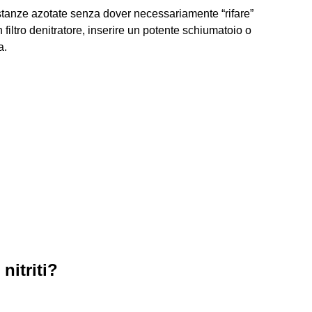
ostanze azotate senza dover necessariamente “rifare”
n filtro denitratore, inserire un potente schiumatoio o
a.
nitriti?