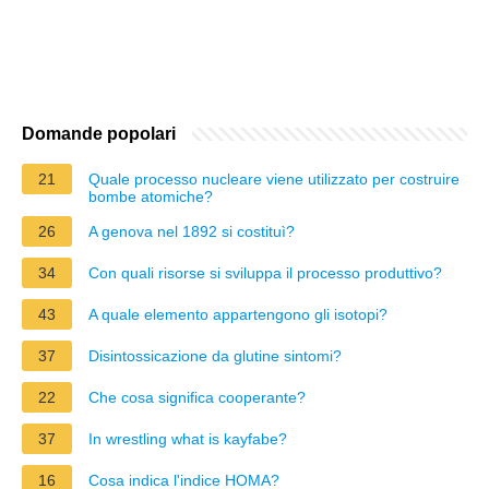
Domande popolari
21
Quale processo nucleare viene utilizzato per costruire
bombe atomiche?
26
A genova nel 1892 si costituì?
34
Con quali risorse si sviluppa il processo produttivo?
43
A quale elemento appartengono gli isotopi?
37
Disintossicazione da glutine sintomi?
22
Che cosa significa cooperante?
37
In wrestling what is kayfabe?
16
Cosa indica l'indice HOMA?