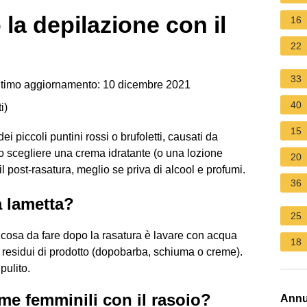
la depilazione con il
16
22
33
timo aggiornamento: 10 dicembre 2021
40
i
)
15
 piccoli puntini rossi o brufoletti, causati da
io scegliere una crema idratante (o una lozione
20
il post-rasatura, meglio se priva di alcool e profumi.
36
a lametta?
25
a cosa da fare dopo la rasatura è lavare con acqua
18
li residui di prodotto (dopobarba, schiuma o creme).
pulito.
ime femminili con il rasoio?
Annu