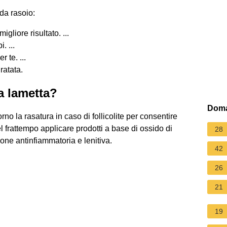
 da rasoio:
gliore risultato. ...
. ...
 te. ...
ratata.
a lametta?
Doma
no la rasatura in caso di follicolite per consentire
l frattempo applicare prodotti a base di ossido di
28
one antinfiammatoria e lenitiva.
42
26
21
19