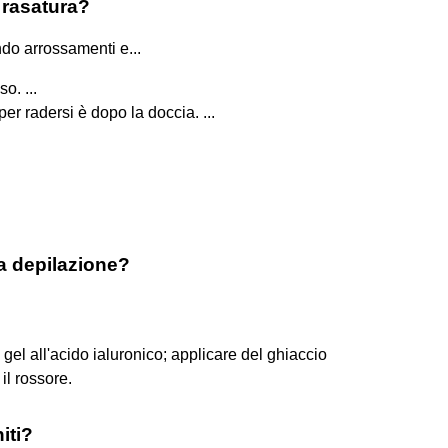
 rasatura?
do arrossamenti e...
o. ...
er radersi è dopo la doccia. ...
a depilazione?
 gel all'acido ialuronico; applicare del ghiaccio
il rossore.
iti?