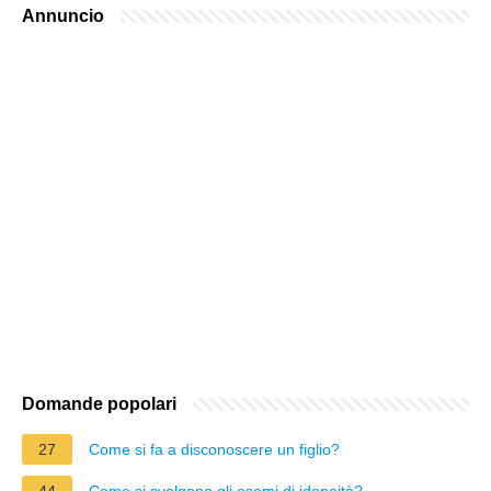
Annuncio
Domande popolari
27
Come si fa a disconoscere un figlio?
44
Come si svolgono gli esami di idoneità?