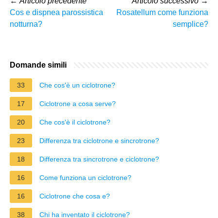
←
Articolo precedente
Articolo successivo
→
Cos e dispnea parossistica
Rosatellum come funziona
notturna?
semplice?
Domande simili
33
Che cos'è un ciclotrone?
17
Ciclotrone a cosa serve?
20
Che cos'è il ciclotrone?
23
Differenza tra ciclotrone e sincrotrone?
18
Differenza tra sincrotrone e ciclotrone?
16
Come funziona un ciclotrone?
16
Ciclotrone che cosa e?
38
Chi ha inventato il ciclotrone?