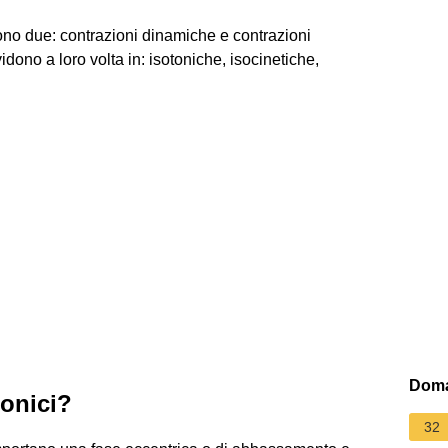
sono due: contrazioni dinamiche e contrazioni
dono a loro volta in: isotoniche, isocinetiche,
Doma
tonici?
32