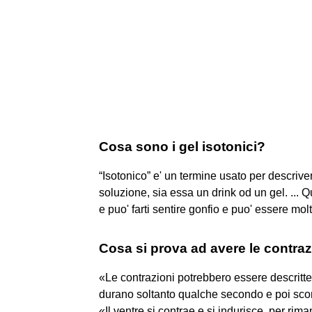
Cosa sono i gel isotonici?
“Isotonico” e' un termine usato per descrive
soluzione, sia essa un drink od un gel. ... Q
e puo' farti sentire gonfio e puo' essere mol
Cosa si prova ad avere le contraz
«Le contrazioni potrebbero essere descritte
durano soltanto qualche secondo e poi sc
«Il ventre si contrae e si indurisce, per rim