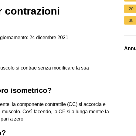
r contrazioni
20
38
giornamento: 24 dicembre 2021
Annu
muscolo si contrae senza modificare la sua
.
oro isometrico?
te, la componente contrattile (CC) si accorcia e
l muscolo. Così facendo, la CE si allunga mentre la
pari a zero.
o?