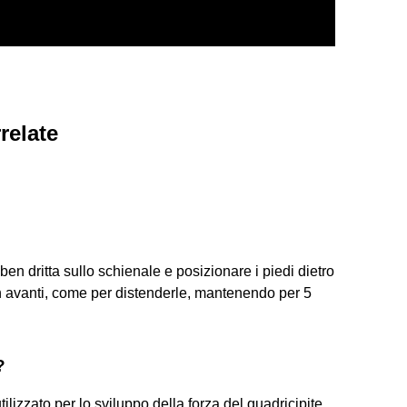
relate
n dritta sullo schienale e posizionare i piedi dietro
n avanti, come per distenderle, mantenendo per 5
?
ilizzato per lo sviluppo della forza del quadricipite.