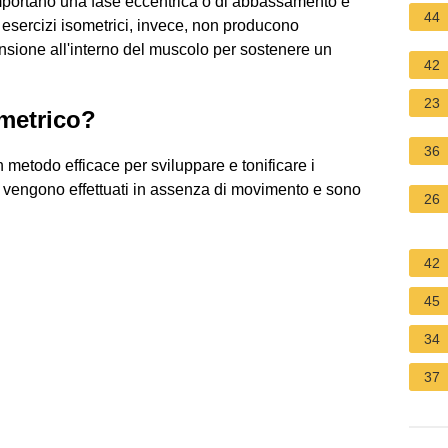
comportano una fase eccentrica o di abbassamento e
44
 esercizi isometrici, invece, non producono
sione all'interno del muscolo per sostenere un
42
23
ometrico?
36
 metodo efficace per sviluppare e tonificare i
i vengono effettuati in assenza di movimento e sono
26
.
42
45
34
37