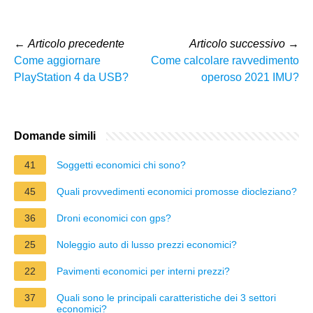
←
Articolo precedente
Articolo successivo
→
Come aggiornare
Come calcolare ravvedimento
PlayStation 4 da USB?
operoso 2021 IMU?
Domande simili
41
Soggetti economici chi sono?
45
Quali provvedimenti economici promosse diocleziano?
36
Droni economici con gps?
25
Noleggio auto di lusso prezzi economici?
22
Pavimenti economici per interni prezzi?
37
Quali sono le principali caratteristiche dei 3 settori
economici?