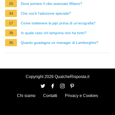
20
Dove portare il cibo avanzato Milano?
34
Che cos'è l'adozione speciale?
17
Come trattenere la pipì prima di un'ecografia?
38
In quale caso chi tampona non ha torto?
36
Quanto guadagna un manager di Lamborghini?
Copyright 2026 QualcheRisposta.it
Chi siamo
Contatti
Privacy e Cookies