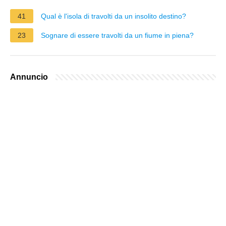
41
Qual è l'isola di travolti da un insolito destino?
23
Sognare di essere travolti da un fiume in piena?
Annuncio