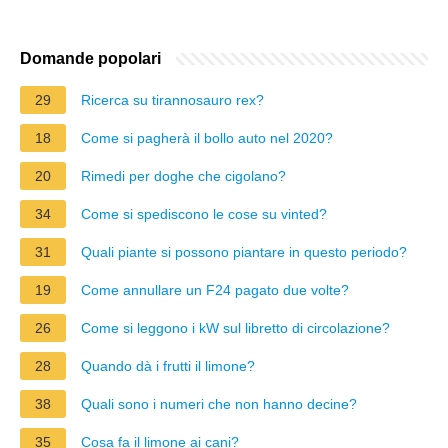
Domande popolari
29
Ricerca su tirannosauro rex?
18
Come si pagherà il bollo auto nel 2020?
20
Rimedi per doghe che cigolano?
34
Come si spediscono le cose su vinted?
31
Quali piante si possono piantare in questo periodo?
19
Come annullare un F24 pagato due volte?
26
Come si leggono i kW sul libretto di circolazione?
28
Quando dà i frutti il limone?
38
Quali sono i numeri che non hanno decine?
35
Cosa fa il limone ai cani?