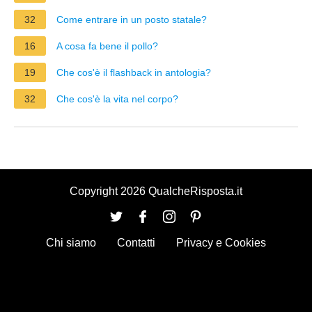
32
Come entrare in un posto statale?
16
A cosa fa bene il pollo?
19
Che cos'è il flashback in antologia?
32
Che cos'è la vita nel corpo?
Copyright 2026 QualcheRisposta.it
Chi siamo
Contatti
Privacy e Cookies