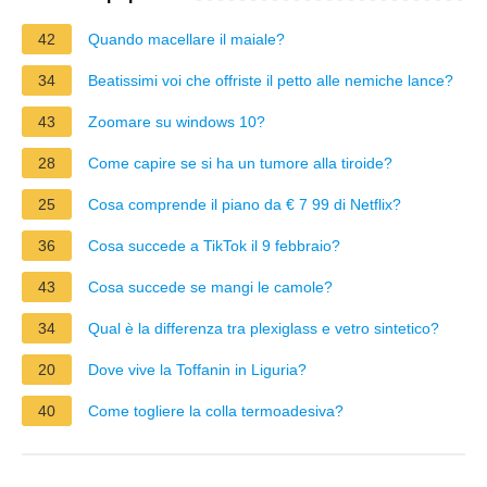
42
Quando macellare il maiale?
34
Beatissimi voi che offriste il petto alle nemiche lance?
43
Zoomare su windows 10?
28
Come capire se si ha un tumore alla tiroide?
25
Cosa comprende il piano da € 7 99 di Netflix?
36
Cosa succede a TikTok il 9 febbraio?
43
Cosa succede se mangi le camole?
34
Qual è la differenza tra plexiglass e vetro sintetico?
20
Dove vive la Toffanin in Liguria?
40
Come togliere la colla termoadesiva?