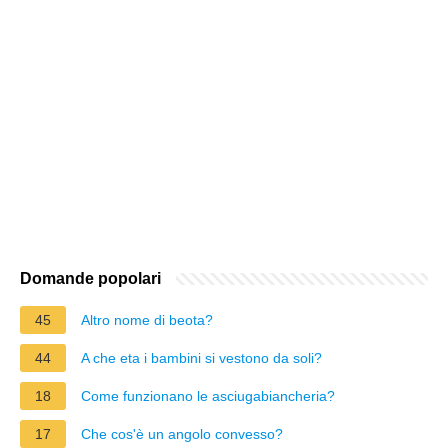
Domande popolari
45
Altro nome di beota?
44
A che eta i bambini si vestono da soli?
18
Come funzionano le asciugabiancheria?
17
Che cos'è un angolo convesso?