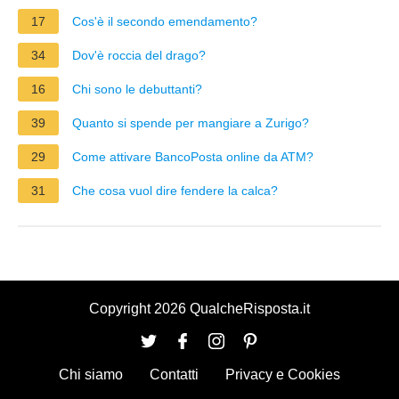
17
Cos'è il secondo emendamento?
34
Dov'è roccia del drago?
16
Chi sono le debuttanti?
39
Quanto si spende per mangiare a Zurigo?
29
Come attivare BancoPosta online da ATM?
31
Che cosa vuol dire fendere la calca?
Copyright 2026 QualcheRisposta.it
Chi siamo
Contatti
Privacy e Cookies