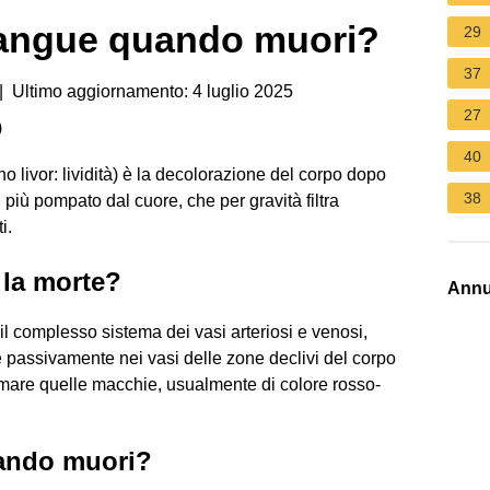
sangue quando muori?
29
37
 Ultimo aggiornamento: 4 luglio 2025
27
)
40
tino livor: lividità) è la decolorazione del corpo dopo
38
più pompato dal cuore, che per gravità filtra
i.
 la morte?
Annu
il complesso sistema dei vasi arteriosi e venosi,
 passivamente nei vasi delle zone declivi del corpo
formare quelle macchie, usualmente di colore rosso-
ando muori?