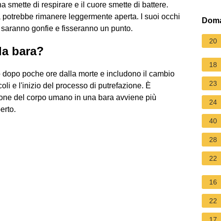
smette di respirare e il cuore smette di battere.
 potrebbe rimanere leggermente aperta. I suoi occhi
Doma
 saranno gonfie e fisseranno un punto.
20
la bara?
18
 dopo poche ore dalla morte e includono il cambio
23
coli e l'inizio del processo di putrefazione. È
ione del corpo umano in una bara avviene più
24
erto.
40
28
22
16
22
17