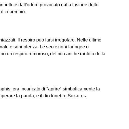
annello e dall'odore provocato dalla fusione dello
 il coperchio.
chiazzati. Il respiro può farsi irregolare. Nelle ultime
nale e sonnolenza. Le secrezioni faringee o
ano un respiro rumoroso, definito anche rantolo della
phis, era incaricato di "aprire" simbolicamente la
erare la parola, e il dio funebre Sokar era