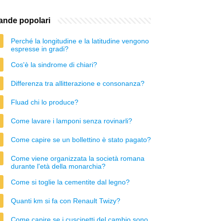
nde popolari
Perché la longitudine e la latitudine vengono
espresse in gradi?
Cos'è la sindrome di chiari?
Differenza tra allitterazione e consonanza?
Fluad chi lo produce?
Come lavare i lamponi senza rovinarli?
Come capire se un bollettino è stato pagato?
Come viene organizzata la società romana
durante l'età della monarchia?
Come si toglie la cementite dal legno?
Quanti km si fa con Renault Twizy?
Come capire se i cuscinetti del cambio sono