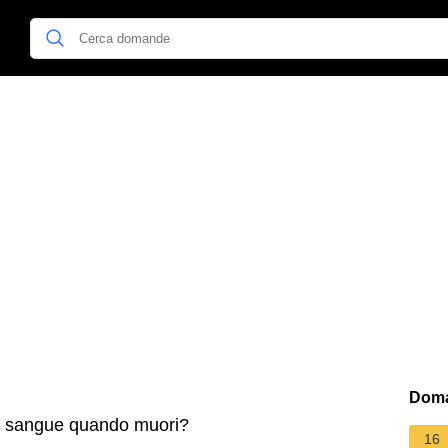
Doma
 sangue quando muori?
16