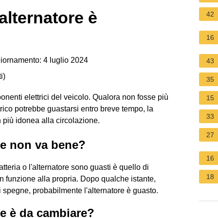
alternatore è
42
16
iornamento: 4 luglio 2024
43
i
)
35
ponenti elettrici del veicolo. Qualora non fosse più
15
rico potrebbe guastarsi entro breve tempo, la
33
n più idonea alla circolazione.
27
re non va bene?
16
teria o l'alternatore sono guasti è quello di
18
 in funzione alla propria. Dopo qualche istante,
si spegne, probabilmente l'alternatore è guasto.
re è da cambiare?