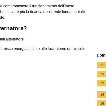
 e compromettere il funzionamento dell'intero
ebbe ricevere più la ricarica di corrente fondamentale
olo.
lternatore?
ll'alternatore:
fornisce energia ai fari e alle luci interne del veicolo
Doma
21
29
33
16
16