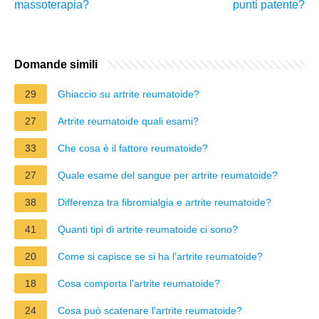
massoterapia?
punti patente?
Domande simili
29
Ghiaccio su artrite reumatoide?
27
Artrite reumatoide quali esami?
33
Che cosa è il fattore reumatoide?
27
Quale esame del sangue per artrite reumatoide?
38
Differenza tra fibromialgia e artrite reumatoide?
41
Quanti tipi di artrite reumatoide ci sono?
20
Come si capisce se si ha l'artrite reumatoide?
18
Cosa comporta l'artrite reumatoide?
24
Cosa può scatenare l'artrite reumatoide?