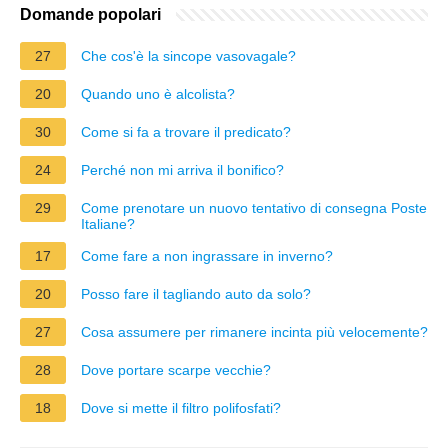
Domande popolari
27
Che cos'è la sincope vasovagale?
20
Quando uno è alcolista?
30
Come si fa a trovare il predicato?
24
Perché non mi arriva il bonifico?
29
Come prenotare un nuovo tentativo di consegna Poste
Italiane?
17
Come fare a non ingrassare in inverno?
20
Posso fare il tagliando auto da solo?
27
Cosa assumere per rimanere incinta più velocemente?
28
Dove portare scarpe vecchie?
18
Dove si mette il filtro polifosfati?