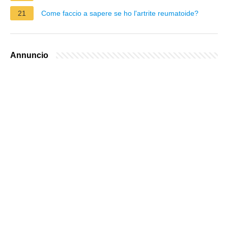
21
Come faccio a sapere se ho l'artrite reumatoide?
Annuncio