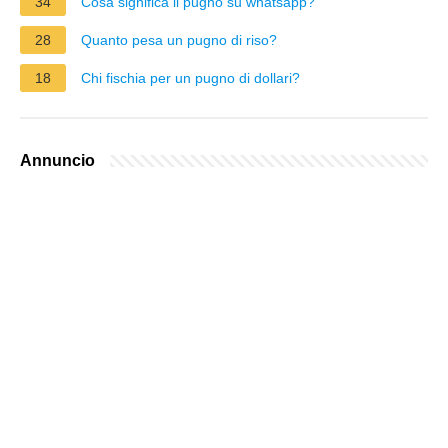
34
Cosa significa il pugno su whatsapp?
28
Quanto pesa un pugno di riso?
18
Chi fischia per un pugno di dollari?
Annuncio