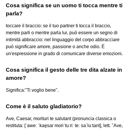
Cosa significa se un uomo ti tocca mentre ti
parla?
toccare il braccio: se il tuo partner ti tocca il braccio,
mentre parli o mentre parla lui, può essere un segno di
intimità abbraccio: nel linguaggio del corpo abbracciare
può significare amore, passione o anche odio. È
un'espressione in grado di comunicare diverse emozioni.
Cosa significa il gesto delle tre dita alzate in
amore?
Significa:"Ti voglio bene".
Come è il saluto gladiatorio?
Ave, Caesar, morituri te salutant (pronuncia classica o
restituta: [ˈaweː ˈkae̯sar moriˈtuːriː teː saˈluːtant], lett. "Ave,