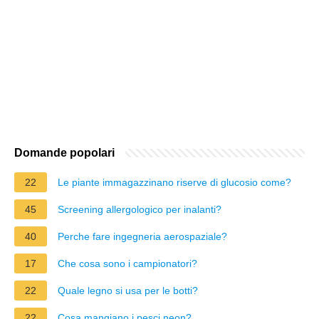
Domande popolari
22
Le piante immagazzinano riserve di glucosio come?
45
Screening allergologico per inalanti?
40
Perche fare ingegneria aerospaziale?
17
Che cosa sono i campionatori?
22
Quale legno si usa per le botti?
22
Cosa mangiano i pesci neon?