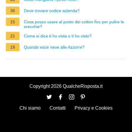
36
Dove trovare codice azienda?
15
Cosa posso usare al posto dei cotton fioc per pulire le
orecchie?
21
Come si dice ti ho vista o ti ho visto?
18
Quando esce neve alle Azzorre?
Copyright 2026 QualcheRisposta.it
Chi siamo
Contatti
Privacy e Cookies