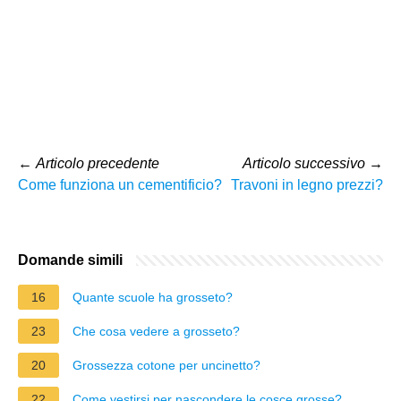
←
Articolo precedente
Articolo successivo
→
Come funziona un cementificio?
Travoni in legno prezzi?
Domande simili
16
Quante scuole ha grosseto?
23
Che cosa vedere a grosseto?
20
Grossezza cotone per uncinetto?
22
Come vestirsi per nascondere le cosce grosse?