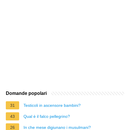
Domande popolari
31
Testicoli in ascensore bambini?
43
Qual è il falco pellegrino?
26
In che mese digiunano i musulmani?