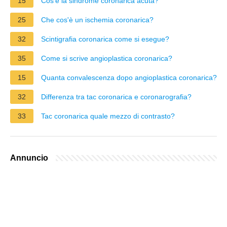
15
Cos'è la sindrome coronarica acuta?
25
Che cos'è un ischemia coronarica?
32
Scintigrafia coronarica come si esegue?
35
Come si scrive angioplastica coronarica?
15
Quanta convalescenza dopo angioplastica coronarica?
32
Differenza tra tac coronarica e coronarografia?
33
Tac coronarica quale mezzo di contrasto?
Annuncio