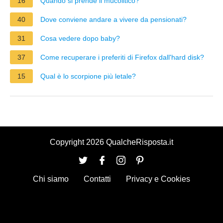
16
Quando si prende il mucolitico?
40
Dove conviene andare a vivere da pensionati?
31
Cosa vedere dopo baby?
37
Come recuperare i preferiti di Firefox dall'hard disk?
15
Qual è lo scorpione più letale?
Copyright 2026 QualcheRisposta.it
Chi siamo
Contatti
Privacy e Cookies