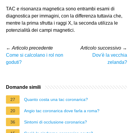
TAC e risonanza magnetica sono entrambi esami di
diagnostica per immagini, con la differenza tuttavia che,
mentre la prima sfrutta i raggi X, la seconda utilizza le
potenzialità dei campi magnetici.
←
Articolo precedente
Articolo successivo
→
Come si calcolano i rol non
Dov'è la vecchia
goduti?
zelanda?
Domande simili
27
Quanto costa una tac coronarica?
20
Angio tac coronarica dove farla a roma?
36
Sintomi di occlusione coronarica?