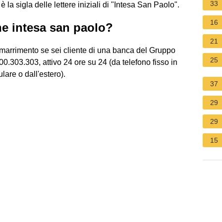
33
la sigla delle lettere iniziali di "Intesa San Paolo".
16
e intesa san paolo?
21
 smarrimento se sei cliente di una banca del Gruppo
25
.303.303, attivo 24 ore su 24 (da telefono fisso in
lare o dall'estero).
37
29
29
15