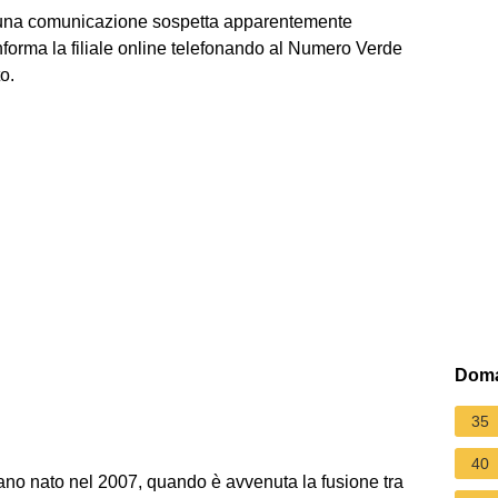
to una comunicazione sospetta apparentemente
forma la filiale online telefonando al Numero Verde
o.
Doma
35
40
liano nato nel 2007, quando è avvenuta la fusione tra