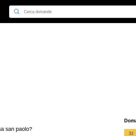
Doma
sa san paolo?
32