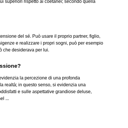
dui superiori rispetto ai coetanei; secondo quella
tensione del sé. Può usare il proprio partner, figlio,
sigenze e realizzare i propri sogni, può per esempio
ò che desiderava per lui.
essione?
 evidenzia la percezione di una profonda
 la realtà; in questo senso, si evidenzia una
oddisfatti e sulle aspettative grandiose deluse,
l ...