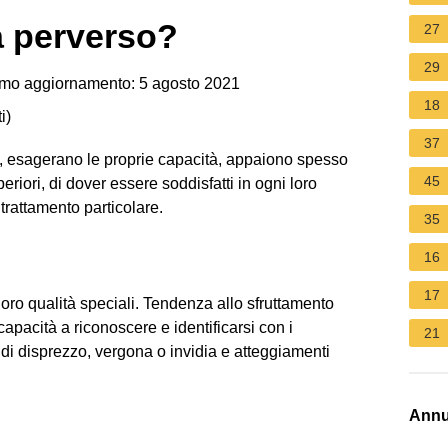
a perverso?
27
29
imo aggiornamento: 5 agosto 2021
18
i
)
37
i, esagerano le proprie capacità, appaiono spesso
45
riori, di dover essere soddisfatti in ogni loro
trattamento particolare.
35
16
17
oro qualità speciali. Tendenza allo sfruttamento
capacità a riconoscere e identificarsi con i
21
i di disprezzo, vergona o invidia e atteggiamenti
Annu