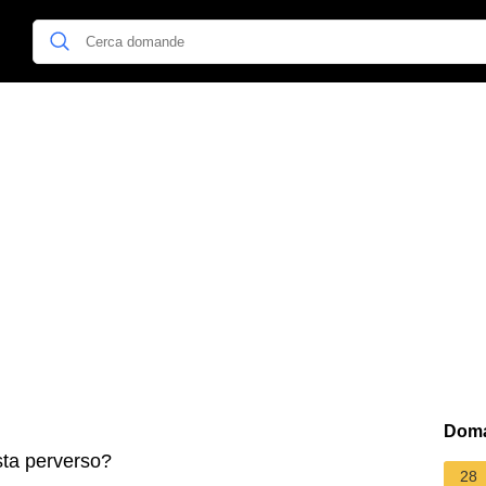
Doma
sta perverso?
28