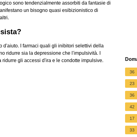
ogico sono tendenzialmente assorbiti da fantasie di
anifestano un bisogno quasi esibizionistico di
ltri.
sista?
iuto. I farmaci quali gli inibitori selettivi della
 ridurre sia la depressione che l'impulsività. I
Doma
ridurre gli accessi d'ira e le condotte impulsive.
36
23
36
42
17
33