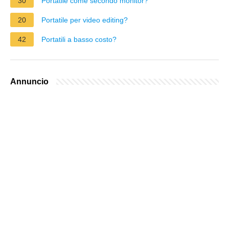
30
Portatile come secondo monitor?
20
Portatile per video editing?
42
Portatili a basso costo?
Annuncio