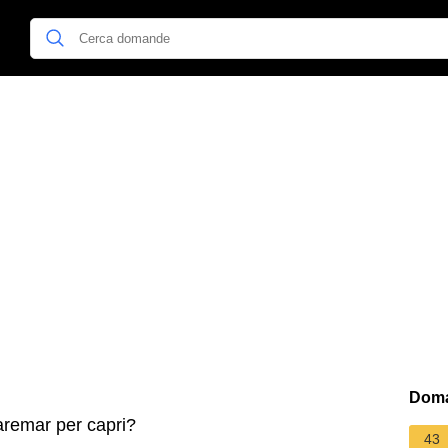
Doma
remar per capri?
43