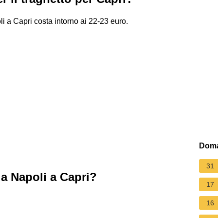
i a Capri costa intorno ai 22-23 euro.
Doma
31
da Napoli a Capri?
17
16