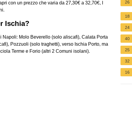
26
Capri con un prezzo che varia da 27,30€ a 32,70€, I
ni.
18
r Ischia?
24
di Napoli: Molo Beverello (solo aliscafi), Calata Porta
40
cafi), Pozzuoli (solo traghetti), verso Ischia Porto, ma
25
ciola Terme e Forio (altri 2 Comuni isolani).
32
16