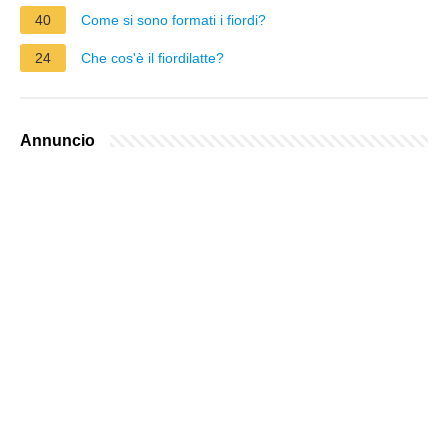
40
Come si sono formati i fiordi?
24
Che cos'è il fiordilatte?
Annuncio