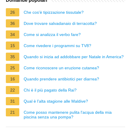
Domande popolari
26
Che cos'è tipizzazione tissutale?
36
Dove trovare salvadanaio di terracotta?
34
Come si analizza il verbo fare?
15
Come rivedere i programmi su TV8?
35
Quando si inizia ad addobbare per Natale in America?
25
Come riconoscere un eruzione cutanea?
16
Quando prendere antibiotici per diarrea?
22
Chi è il più pagato della Rai?
31
Qual è l'alta stagione alle Maldive?
21
Come posso mantenere pulita l'acqua della mia
piscina senza una pompa?