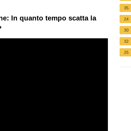
35
e: In quanto tempo scatta la
24
?
30
32
25