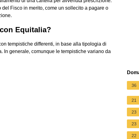
ullamento di una cartella per avvenuta prescrizione.
o del Fisco in merito, come un sollecito a pagare o
zione.
con Equitalia?
on tempistiche differenti, in base alla tipologia di
ssa. In generale, comunque le tempistiche variano da
Doma
36
21
23
23
22