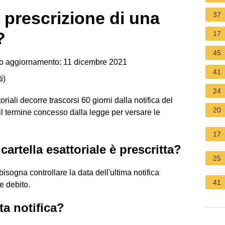
 prescrizione di una
37
?
17
45
o aggiornamento: 11 dicembre 2021
41
i
)
24
oriali decorre trascorsi 60 giorni dalla notifica del
20
il termine concesso dalla legge per versare le
17
cartella esattoriale è prescritta?
25
 bisogna controllare la data dell'ultima notifica
41
le debito.
a notifica?