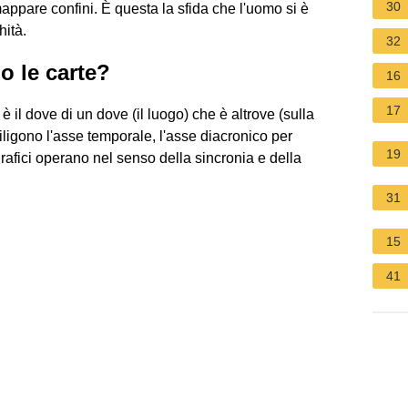
30
ppare confini. È questa la sfida che l'uomo si è
hità.
32
o le carte?
16
17
 il dove di un dove (il luogo) che è altrove (sulla
ediligono l'asse temporale, l'asse diacronico per
19
grafici operano nel senso della sincronia e della
31
15
41