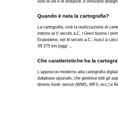
solo le vie e le distanze, e venivano disegna
Quando è nata la cartografia?
La cartografia, cioè la realizzazione di cart
intorno al V secolo a.C. I Greci furono i prim
Eratostene, nel III secolo a.C., riuscì a cal
39 375 km (oggi ...
Che caratteristiche ha la cartograf
L'approccio moderno alla cartografia digita
database spaziale, che gestisce tutti gli aspe
diversi modi: servizi (WMS, WFS, ecc.) e fil