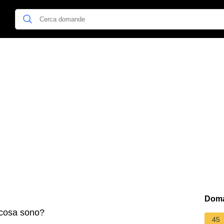
Doma
 cosa sono?
45