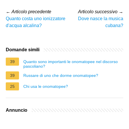
←
Articolo precedente
Articolo successivo
→
Quanto costa uno ionizzatore
Dove nasce la musica
d'acqua alcalina?
cubana?
Domande simili
39
Quanto sono importanti le onomatopee nel discorso
pascoliano?
39
Russare di uno che dorme onomatopee?
25
Chi usa le onomatopee?
Annuncio