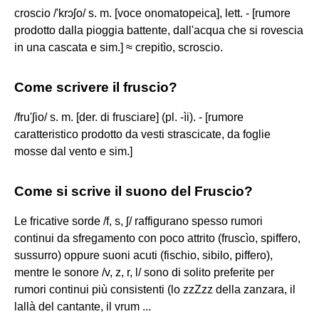
croscio /'krɔʃo/ s. m. [voce onomatopeica], lett. - [rumore
prodotto dalla pioggia battente, dall'acqua che si rovescia
in una cascata e sim.] ≈ crepitìo, scroscio.
Come scrivere il fruscio?
/fru'ʃio/ s. m. [der. di frusciare] (pl. -ìi). - [rumore
caratteristico prodotto da vesti strascicate, da foglie
mosse dal vento e sim.]
Come si scrive il suono del Fruscio?
Le fricative sorde /f, s, ʃ/ raffigurano spesso rumori
continui da sfregamento con poco attrito (fruscìo, spiffero,
sussurro) oppure suoni acuti (fischio, sibilo, piffero),
mentre le sonore /v, z, r, l/ sono di solito preferite per
rumori continui più consistenti (lo zzZzz della zanzara, il
lallà del cantante, il vrum ...