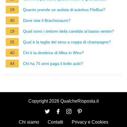
19
Quanto prende un autista di autobus FlixBus?
40
Dove vive il Brachiosauro?
19
Quali sono i sintomi della candida al basso ventre?
25
Qual è la taglia del seno a coppa di champagne?
40
Chi è la direttrice di Alfea in Winx?
44
Chi ha 75 anni paga il bollo auto?
Copyright 2026 QualcheRisposta.it
Chi siamo
Contatti
Privacy e Cookies