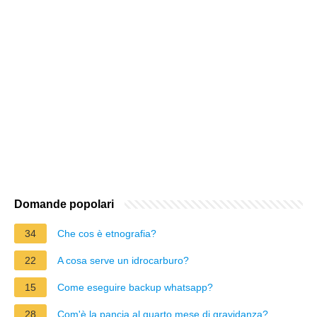
Domande popolari
34
Che cos è etnografia?
22
A cosa serve un idrocarburo?
15
Come eseguire backup whatsapp?
28
Com'è la pancia al quarto mese di gravidanza?