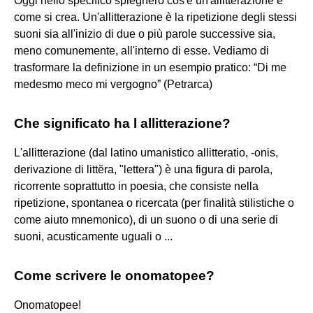
Oggi nello specifico spiegherò cos'è un'allitterazione e
come si crea. Un'allitterazione è la ripetizione degli stessi
suoni sia all'inizio di due o più parole successive sia,
meno comunemente, all'interno di esse. Vediamo di
trasformare la definizione in un esempio pratico: “Di me
medesmo meco mi vergogno” (Petrarca)
Che significato ha l allitterazione?
L'allitterazione (dal latino umanistico allitteratio, -onis,
derivazione di littĕra, "lettera") è una figura di parola,
ricorrente soprattutto in poesia, che consiste nella
ripetizione, spontanea o ricercata (per finalità stilistiche o
come aiuto mnemonico), di un suono o di una serie di
suoni, acusticamente uguali o ...
Come scrivere le onomatopee?
Onomatopee!