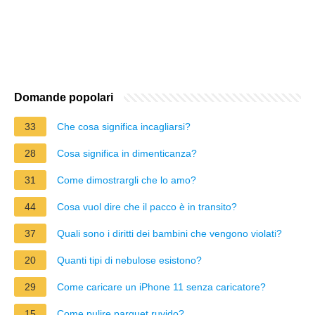
Domande popolari
33
Che cosa significa incagliarsi?
28
Cosa significa in dimenticanza?
31
Come dimostrargli che lo amo?
44
Cosa vuol dire che il pacco è in transito?
37
Quali sono i diritti dei bambini che vengono violati?
20
Quanti tipi di nebulose esistono?
29
Come caricare un iPhone 11 senza caricatore?
15
Come pulire parquet ruvido?