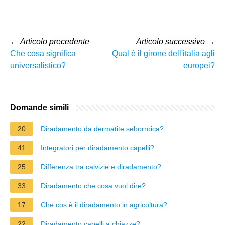
←
Articolo precedente
Articolo successivo
→
Che cosa significa
Qual è il girone dell'italia agli
universalistico?
europei?
Domande simili
20
Diradamento da dermatite seborroica?
41
Integratori per diradamento capelli?
25
Differenza tra calvizie e diradamento?
33
Diradamento che cosa vuol dire?
17
Che cos è il diradamento in agricoltura?
22
Diradamento capelli a chiazze?