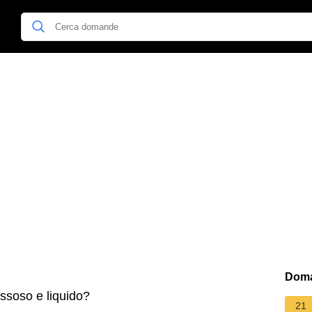
Doma
ssoso e liquido?
21