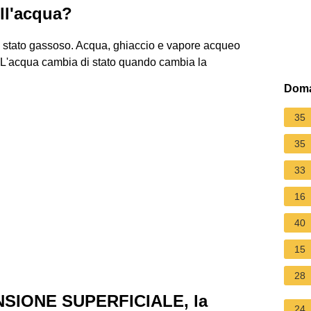
ll'acqua?
lo stato gassoso. Acqua, ghiaccio e vapore acqueo
a. L'acqua cambia di stato quando cambia la
Doma
35
35
33
16
40
15
28
NSIONE SUPERFICIALE, la
24