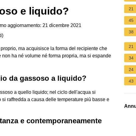
soso e liquido?
21
45
imo aggiornamento: 21 dicembre 2021
38
i
)
21
 proprio, ma acquisisce la forma del recipiente che
rme non ha né volume né forma propria, ma si espande
34
24
io da gassoso a liquido?
43
soso a quello liquido; nel ciclo dell'acqua si
o si raffredda a causa delle temperature più basse e
Annu
ostanza e contemporaneamente