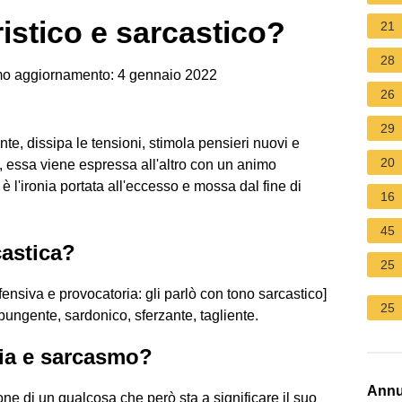
istico e sarcastico?
21
28
mo aggiornamento: 4 gennaio 2022
26
29
ante, dissipa le tensioni, stimola pensieri nuovi e
20
 essa viene espressa all'altro con un animo
 è l'ironia portata all'eccesso e mossa dal fine di
16
45
castica?
25
ensiva e provocatoria: gli parlò con tono sarcastico]
25
pungente, sardonico, sferzante, tagliente.
nia e sarcasmo?
Annu
zione di un qualcosa che però sta a significare il suo