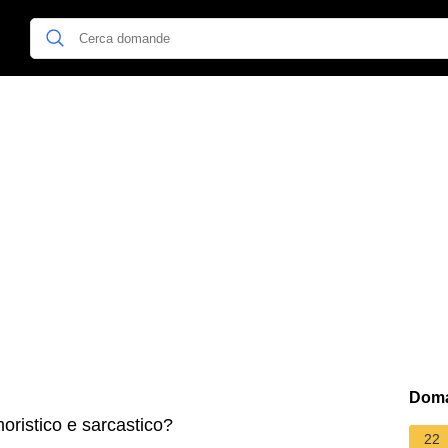
Doma
oristico e sarcastico?
22