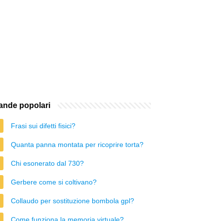
nde popolari
Frasi sui difetti fisici?
Quanta panna montata per ricoprire torta?
Chi esonerato dal 730?
Gerbere come si coltivano?
Collaudo per sostituzione bombola gpl?
Come funziona la memoria virtuale?