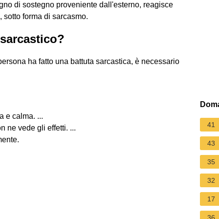
ogno di sostegno proveniente dall'esterno, reagisce
, sotto forma di sarcasmo.
sarcastico?
ersona ha fatto una battuta sarcastica, è necessario
Doma
a e calma. ...
41
ne vede gli effetti. ...
mente.
43
35
32
17
36