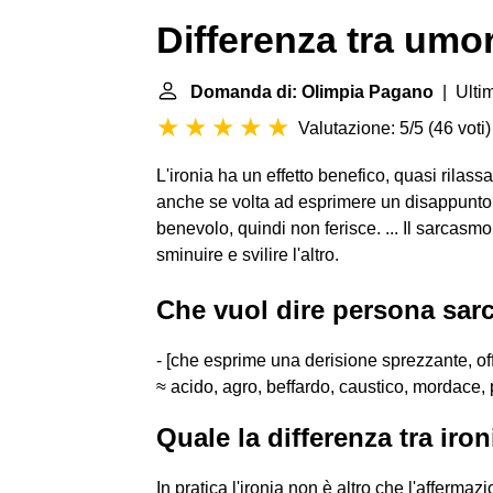
Differenza tra umor
Domanda di: Olimpia Pagano
| Ulti
Valutazione: 5/5
(
46 voti
)
L'ironia ha un effetto benefico, quasi rilass
anche se volta ad esprimere un disappunto,
benevolo, quindi non ferisce. ... Il sarcasmo
sminuire e svilire l'altro.
Che vuol dire persona sar
- [che esprime una derisione sprezzante, off
≈ acido, agro, beffardo, caustico, mordace, 
Quale la differenza tra iro
In pratica l'ironia non è altro che l'afferma