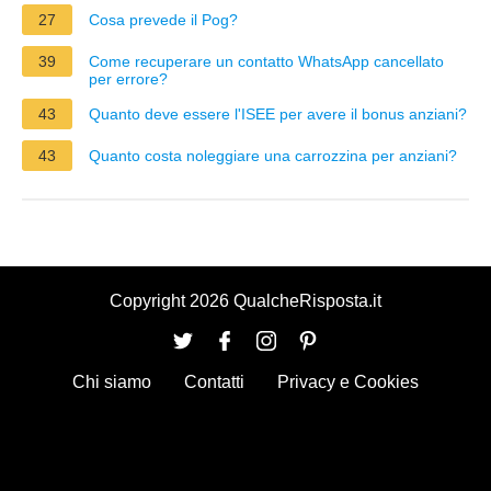
27
Cosa prevede il Pog?
39
Come recuperare un contatto WhatsApp cancellato
per errore?
43
Quanto deve essere l'ISEE per avere il bonus anziani?
43
Quanto costa noleggiare una carrozzina per anziani?
Copyright 2026 QualcheRisposta.it
Chi siamo
Contatti
Privacy e Cookies