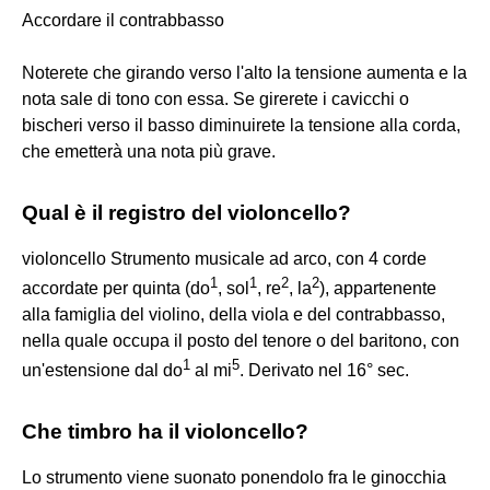
Accordare il contrabbasso
Noterete che girando verso l'alto la tensione aumenta e la
nota sale di tono con essa. Se girerete i cavicchi o
bischeri verso il basso diminuirete la tensione alla corda,
che emetterà una nota più grave.
Qual è il registro del violoncello?
violoncello Strumento musicale ad arco, con 4 corde
1
1
2
2
accordate per quinta (do
, sol
, re
, la
), appartenente
alla famiglia del violino, della viola e del contrabbasso,
nella quale occupa il posto del tenore o del baritono, con
1
5
un'estensione dal do
al mi
. Derivato nel 16° sec.
Che timbro ha il violoncello?
Lo strumento viene suonato ponendolo fra le ginocchia