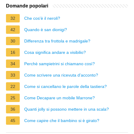
Domande popolari
32
Che cos'è il neroli?
42
Quando è san dionigi?
30
Differenza tra frottola e madrigale?
16
Cosa significa andare a visibilio?
34
Perchè sampietrini si chiamano così?
33
Come scrivere una ricevuta d'acconto?
22
Come si cancellano le parole della tastiera?
25
Come Decapare un mobile Marrone?
36
Quanti jolly si possono mettere in una scala?
45
Come capire che il bambino si è girato?