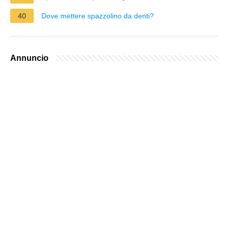
40
Dove mettere spazzolino da denti?
Annuncio