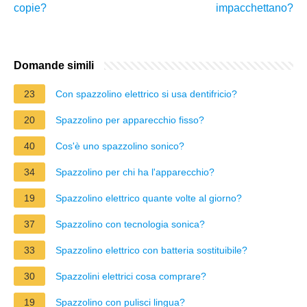
copie?
impacchettano?
Domande simili
23
Con spazzolino elettrico si usa dentifricio?
20
Spazzolino per apparecchio fisso?
40
Cos'è uno spazzolino sonico?
34
Spazzolino per chi ha l'apparecchio?
19
Spazzolino elettrico quante volte al giorno?
37
Spazzolino con tecnologia sonica?
33
Spazzolino elettrico con batteria sostituibile?
30
Spazzolini elettrici cosa comprare?
19
Spazzolino con pulisci lingua?