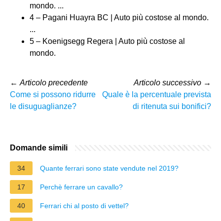
mondo. ...
4 – Pagani Huayra BC | Auto più costose al mondo.
...
5 – Koenigsegg Regera | Auto più costose al
mondo.
←
Articolo precedente
Articolo successivo
→
Come si possono ridurre
Quale è la percentuale prevista
le disuguaglianze?
di ritenuta sui bonifici?
Domande simili
34
Quante ferrari sono state vendute nel 2019?
17
Perchè ferrare un cavallo?
40
Ferrari chi al posto di vettel?