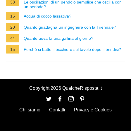
38
Le oscillazioni di un pendolo semplice che oscilla con
un periodo?
15
Acqua di cocco lassativa?
20
Quanto guadagna un ingegnere con la Triennale?
44
Quante uova fa una gallina al giorno?
15
Perché si batte il bicchiere sul tavolo dopo il brindisi?
Copyright 2026 QualcheRisposta.it
Chi siamo
Contatti
Privacy e Cookies