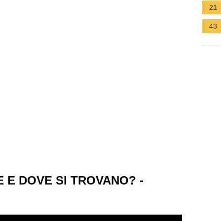
21
43
 E DOVE SI TROVANO? -