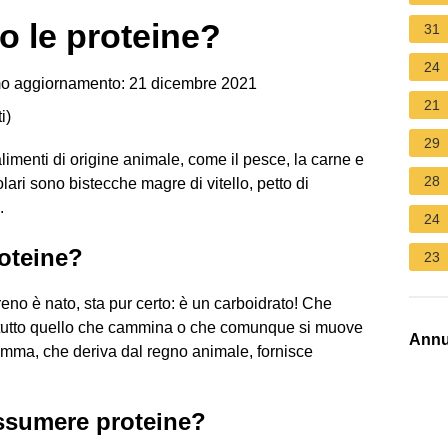
 le proteine?
31
24
o aggiornamento: 21 dicembre 2021
21
i
)
29
alimenti di origine animale, come il pesce, la carne e
28
opolari sono bistecche magre di vitello, petto di
.
24
oteine?
23
eno è nato, sta pur certo: è un carboidrato! Che
he tutto quello che cammina o che comunque si muove
Annu
omma, che deriva dal regno animale, fornisce
ssumere proteine?