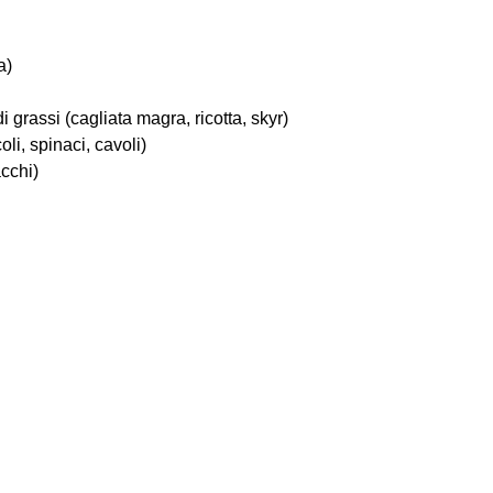
a)
i grassi (cagliata magra, ricotta, skyr)
li, spinaci, cavoli)
cchi)