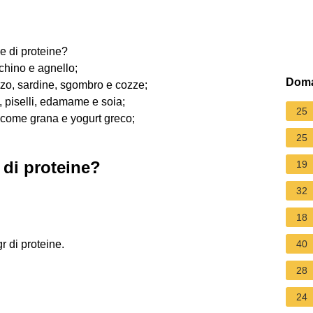
he di proteine?
chino e agnello;
Doma
zo, sardine, sgombro e cozze;
i, piselli, edamame e soia;
25
i come grana e yogurt greco;
25
i di proteine?
19
32
18
 di proteine.
40
28
24