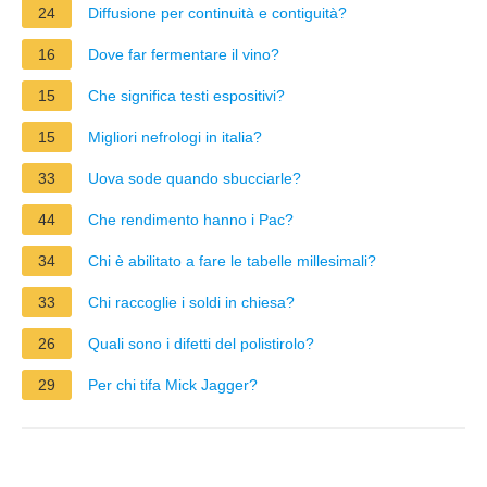
24
Diffusione per continuità e contiguità?
16
Dove far fermentare il vino?
15
Che significa testi espositivi?
15
Migliori nefrologi in italia?
33
Uova sode quando sbucciarle?
44
Che rendimento hanno i Pac?
34
Chi è abilitato a fare le tabelle millesimali?
33
Chi raccoglie i soldi in chiesa?
26
Quali sono i difetti del polistirolo?
29
Per chi tifa Mick Jagger?