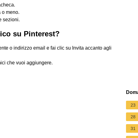
acheca.
a o meno.
e sezioni.
ico su Pinterest?
 o indirizzo email e fai clic su Invita accanto agli
amici che vuoi aggiungere.
Doma
23
28
31