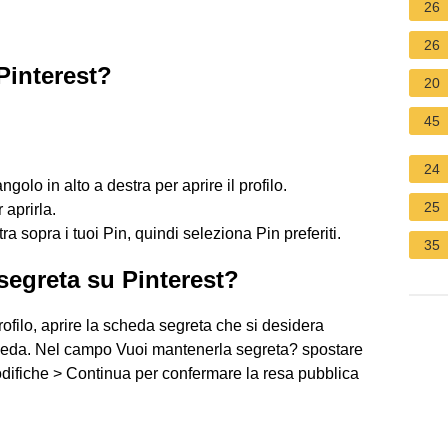
26
26
Pinterest?
20
45
24
ngolo in alto a destra per aprire il profilo.
25
 aprirla.
stra sopra i tuoi Pin, quindi seleziona Pin preferiti.
35
egreta su Pinterest?
profilo, aprire la scheda segreta che si desidera
cheda. Nel campo Vuoi mantenerla segreta? spostare
odifiche > Continua per confermare la resa pubblica