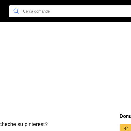
Doma
heche su pinterest?
44