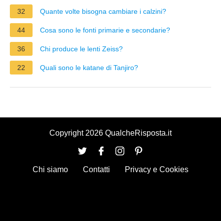
32
Quante volte bisogna cambiare i calzini?
44
Cosa sono le fonti primarie e secondarie?
36
Chi produce le lenti Zeiss?
22
Quali sono le katane di Tanjiro?
Copyright 2026 QualcheRisposta.it
Chi siamo
Contatti
Privacy e Cookies