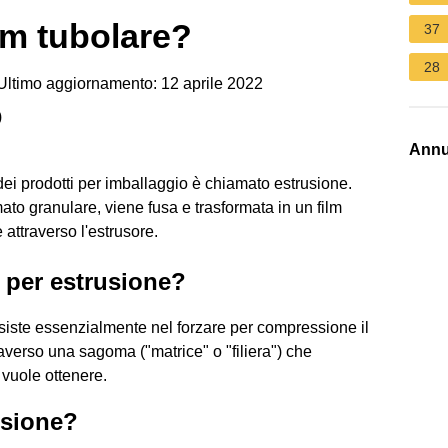
lm tubolare?
37
28
ltimo aggiornamento: 12 aprile 2022
)
Annu
ei prodotti per imballaggio è chiamato estrusione.
mato granulare, viene fusa e trasformata in un film
attraverso l'estrusore.
 per estrusione?
siste essenzialmente nel forzare per compressione il
raverso una sagoma ("matrice" o "filiera") che
 vuole ottenere.
usione?