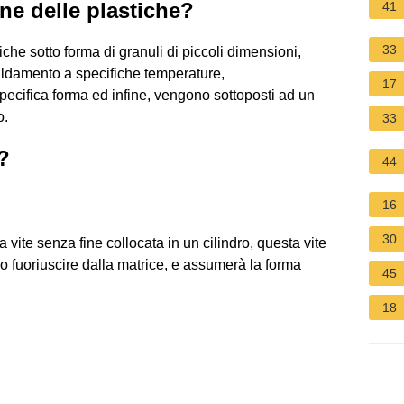
ne delle plastiche?
41
33
iche sotto forma di granuli di piccoli dimensioni,
aldamento a specifiche temperature,
17
pecifica forma ed infine, vengono sottoposti ad un
o.
33
?
44
16
30
vite senza fine collocata in un cilindro, questa vite
lo fuoriuscire dalla matrice, e assumerà la forma
45
18