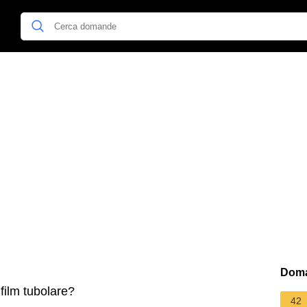
Doma
film tubolare?
42