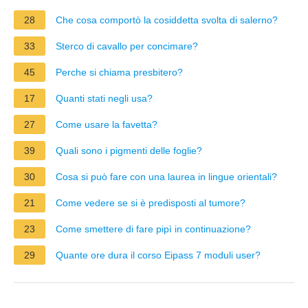
28
Che cosa comportò la cosiddetta svolta di salerno?
33
Sterco di cavallo per concimare?
45
Perche si chiama presbitero?
17
Quanti stati negli usa?
27
Come usare la favetta?
39
Quali sono i pigmenti delle foglie?
30
Cosa si può fare con una laurea in lingue orientali?
21
Come vedere se si è predisposti al tumore?
23
Come smettere di fare pipì in continuazione?
29
Quante ore dura il corso Eipass 7 moduli user?